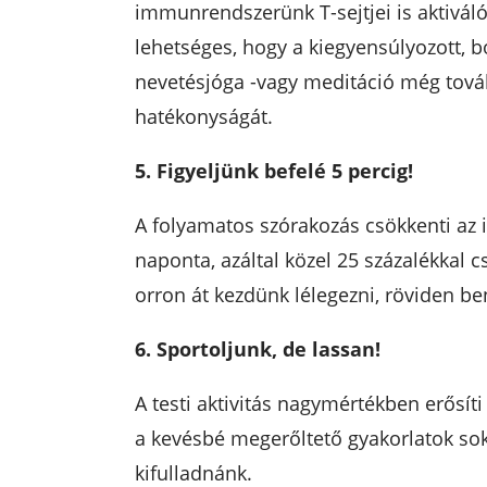
immunrendszerünk T-sejtjei is aktivál
lehetséges, hogy a kiegyensúlyozott,
nevetésjóga -vagy meditáció még tov
hatékonyságát.
5. Figyeljünk befelé 5 percig!
A folyamatos szórakozás csökkenti az
naponta, azáltal közel 25 százalékkal 
orron át kezdünk lélegezni, röviden be
6. Sportoljunk, de lassan!
A testi aktivitás nagymértékben erősí
a kevésbé megerőltető gyakorlatok so
kifulladnánk.