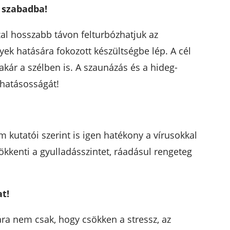
a szabadba!
al hosszabb távon felturbózhatjuk az
k hatására fokozott készültségbe lép. A cél
akár a szélben is. A szaunázás és a hideg-
 hatásosságát!
utatói szerint is igen hatékony a vírusokkal
kkenti a gyulladásszintet, ráadásul rengeteg
t!
ára nem csak, hogy csökken a stressz, az