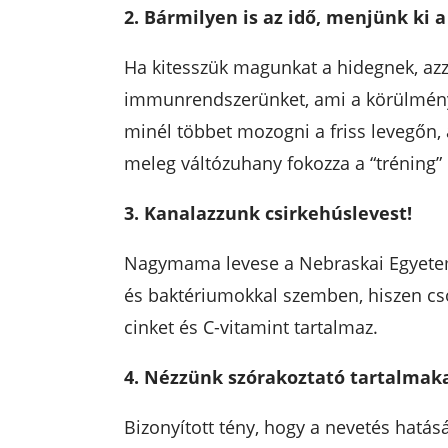
2. Bármilyen is az idő, menjünk ki 
Ha kitesszük magunkat a hidegnek, azz
immunrendszerünket, ami a körülménye
minél többet mozogni a friss levegőn, 
meleg váltózuhany fokozza a “tréning”
3. Kanalazzunk csirkehúslevest!
Nagymama levese a Nebraskai Egyetem k
és baktériumokkal szemben, hiszen csö
cinket és C-vitamint tartalmaz.
4. Nézzünk szórakoztató tartalmaka
Bizonyított tény, hogy a nevetés hatás