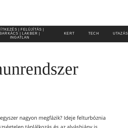
ÍTKEZÉS | FELÚJÍTÁS |
BARKÁCS | LAKBER |
KERT
TECH
UTAZÁS
INGATLAN
munrendszer
egyszer nagyon megfázik? Ideje felturbóznia
zségtelen táplálkozás és az alváshiány is