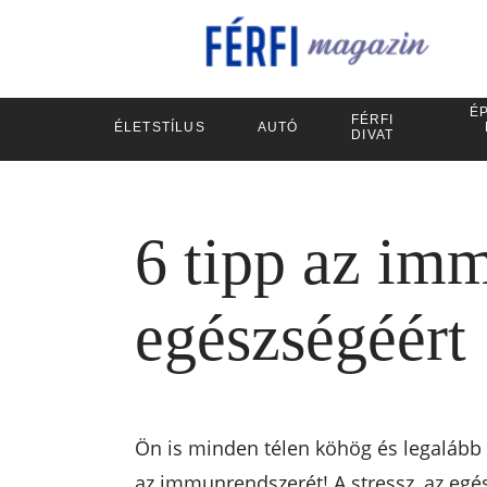
ÉP
FÉRFI
ÉLETSTÍLUS
AUTÓ
DIVAT
6 tipp az im
egészségéért
Ön is minden télen köhög és legalább 
az immunrendszerét! A stressz, az egés