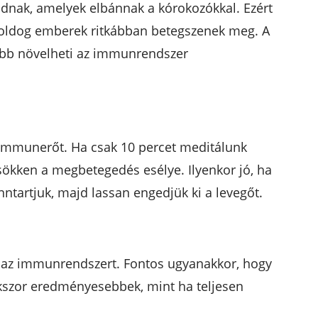
ódnak, amelyek elbánnak a kórokozókkal. Ezért
 boldog emberek ritkábban betegszenek meg. A
ább növelheti az immunrendszer
 immunerőt. Ha csak 10 percet meditálunk
csökken a megbetegedés esélye. Ilyenkor jó, ha
nntartjuk, majd lassan engedjük ki a levegőt.
ti az immunrendszert. Fontos ugyanakkor, hogy
kszor eredményesebbek, mint ha teljesen