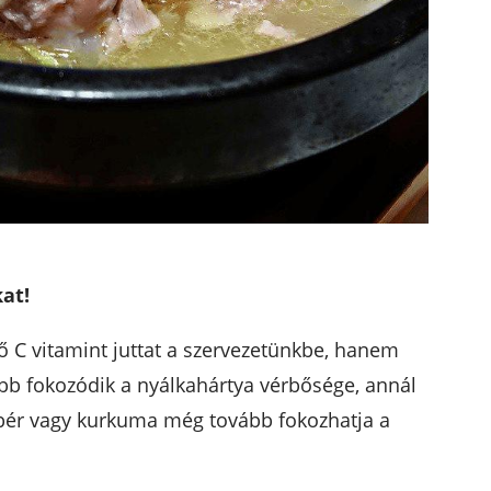
at!
ő C vitamint juttat a szervezetünkbe, hanem
kább fokozódik a nyálkahártya vérbősége, annál
bér vagy kurkuma még tovább fokozhatja a