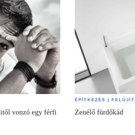
ÉPÍTKEZÉS | FELÚJÍ
től vonzó egy férfi
Zenélő fürdőkád