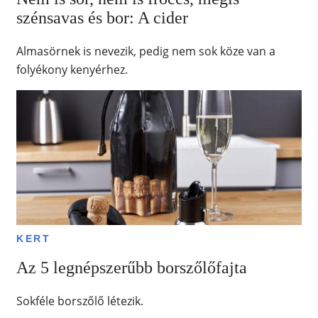
szénsavas és bor: A cider
Almasörnek is nevezik, pedig nem sok köze van a
folyékony kenyérhez.
KERT
Az 5 legnépszerűbb borszőlőfajta
Sokféle borszőlő létezik.