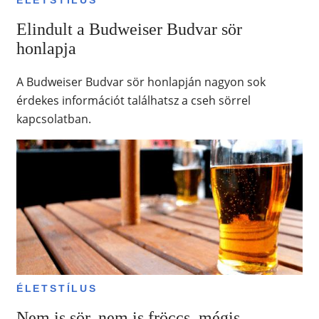
ÉLETSTÍLUS
Elindult a Budweiser Budvar sör
honlapja
A Budweiser Budvar sör honlapján nagyon sok
érdekes információt találhatsz a cseh sörrel
kapcsolatban.
ÉLETSTÍLUS
Nem is sör, nem is fröccs, mégis