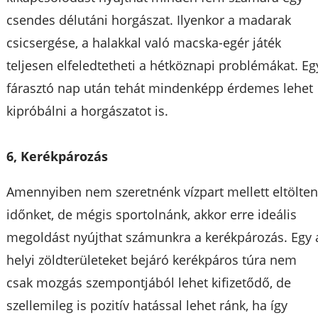
csendes délutáni horgászat. Ilyenkor a madarak
csicsergése, a halakkal való macska-egér játék
teljesen elfeledtetheti a hétköznapi problémákat. Eg
fárasztó nap után tehát mindenképp érdemes lehet
kipróbálni a horgászatot is.
6, Kerékpározás
Amennyiben nem szeretnénk vízpart mellett eltölten
időnket, de mégis sportolnánk, akkor erre ideális
megoldást nyújthat számunkra a kerékpározás. Egy 
helyi zöldterületeket bejáró kerékpáros túra nem
csak mozgás szempontjából lehet kifizetődő, de
szellemileg is pozitív hatással lehet ránk, ha így