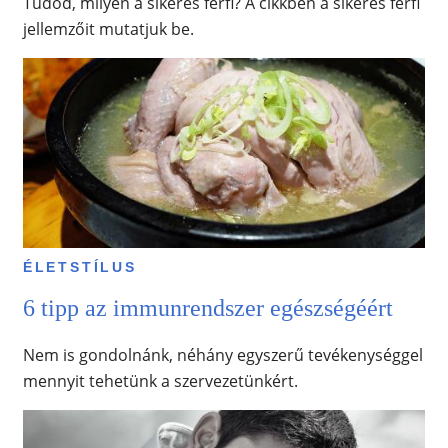
Tudod, milyen a sikeres férfi? A cikkben a sikeres férfi
jellemzőit mutatjuk be.
ÉLETSTÍLUS
6 tipp az immunrendszer egészségéért
Nem is gondolnánk, néhány egyszerű tevékenységgel
mennyit tehetünk a szervezetünkért.