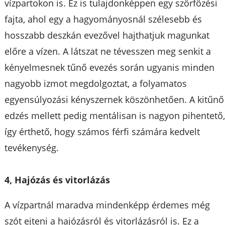
vízpartokon is. Ez is tulajdonképpen egy szörfözési
fajta, ahol egy a hagyományosnál szélesebb és
hosszabb deszkán evezővel hajthatjuk magunkat
előre a vízen. A látszat ne tévesszen meg senkit a
kényelmesnek tűnő evezés során ugyanis minden
nagyobb izmot megdolgoztat, a folyamatos
egyensúlyozási kényszernek köszönhetően. A kitűnő
edzés mellett pedig mentálisan is nagyon pihentető
így érthető, hogy számos férfi számára kedvelt
tevékenység.
4, Hajózás és vitorlázás
A vízpartnál maradva mindenképp érdemes még
szót ejteni a hajózásról és vitorlázásról is. Ez a