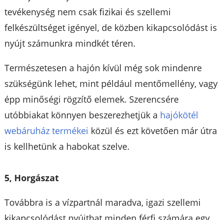
tevékenység nem csak fizikai és szellemi
felkészültséget igényel, de közben kikapcsolódást is
nyújt számunkra mindkét téren.
Természetesen a hajón kívül még sok mindenre
szükségünk lehet, mint például mentőmellény, vagy
épp minőségi rögzítő elemek. Szerencsére
utóbbiakat könnyen beszerezhetjük a
hajókötél
webáruház termékei
közül és ezt követően már útra
is kellhetünk a habokat szelve.
5, Horgászat
Továbbra is a vízpartnál maradva, igazi szellemi
kikapcsolódást nyújthat minden férfi számára egy