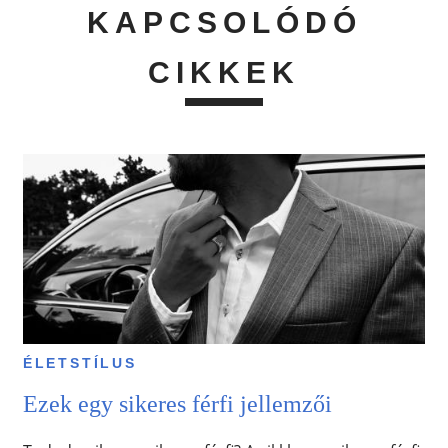
KAPCSOLÓDÓ
CIKKEK
ÉLETSTÍLUS
Ezek egy sikeres férfi jellemzői