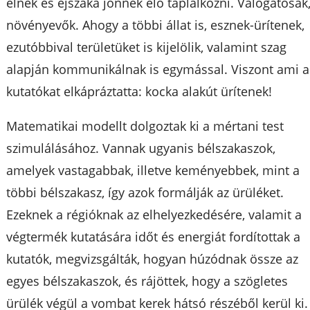
élnek és éjszaka jönnek elő táplálkozni. Válogatósak
növényevők. Ahogy a többi állat is, esznek-ürítenek,
ezutóbbival területüket is kijelölik, valamint szag
alapján kommunikálnak is egymással. Viszont ami a
kutatókat elkápráztatta: kocka alakút ürítenek!
Matematikai modellt dolgoztak ki a mértani test
szimulálásához. Vannak ugyanis bélszakaszok,
amelyek vastagabbak, illetve keményebbek, mint a
többi bélszakasz, így azok formálják az ürüléket.
Ezeknek a régióknak az elhelyezkedésére, valamit a
végtermék kutatására időt és energiát fordítottak a
kutatók, megvizsgálták, hogyan húzódnak össze az
egyes bélszakaszok, és rájöttek, hogy a szögletes
ürülék végül a vombat kerek hátsó részéből kerül ki.