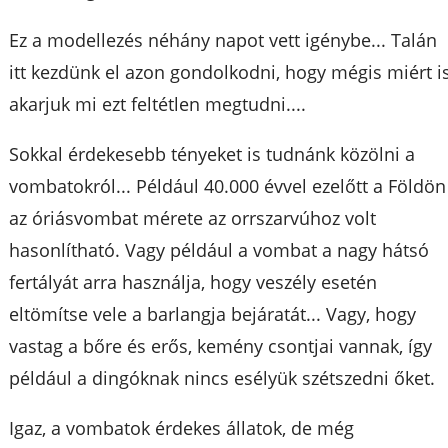
Ez a modellezés néhány napot vett igénybe... Talán
itt kezdünk el azon gondolkodni, hogy mégis miért i
akarjuk mi ezt feltétlen megtudni....
Sokkal érdekesebb tényeket is tudnánk közölni a
vombatokról... Például 40.000 évvel ezelőtt a Földön
az óriásvombat mérete az orrszarvúhoz volt
hasonlítható. Vagy például a vombat a nagy hátsó
fertályát arra használja, hogy veszély esetén
eltömítse vele a barlangja bejáratát... Vagy, hogy
vastag a bőre és erős, kemény csontjai vannak, így
például a dingóknak nincs esélyük szétszedni őket.
Igaz, a vombatok érdekes állatok, de még