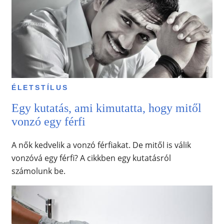
ÉLETSTÍLUS
Egy kutatás, ami kimutatta, hogy mitől
vonzó egy férfi
A nők kedvelik a vonzó férfiakat. De mitől is válik
vonzóvá egy férfi? A cikkben egy kutatásról
számolunk be.