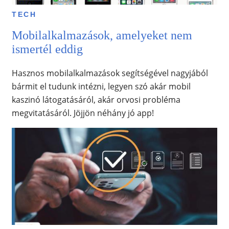
TECH
Mobilalkalmazások, amelyeket nem
ismertél eddig
Hasznos mobilalkalmazások segítségével nagyjából
bármit el tudunk intézni, legyen szó akár mobil
kaszinó látogatásáról, akár orvosi probléma
megvitatásáról. Jöjjön néhány jó app!