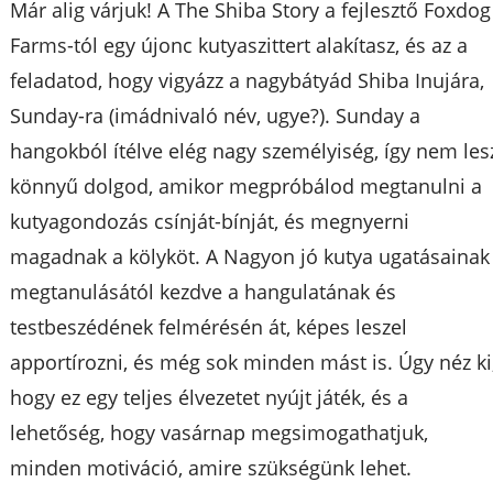
Már alig várjuk! A The Shiba Story a fejlesztő Foxdog
Farms-tól egy újonc kutyaszittert alakítasz, és az a
feladatod, hogy vigyázz a nagybátyád Shiba Inujára,
Sunday-ra (imádnivaló név, ugye?). Sunday a
hangokból ítélve elég nagy személyiség, így nem les
könnyű dolgod, amikor megpróbálod megtanulni a
kutyagondozás csínját-bínját, és megnyerni
magadnak a kölyköt. A Nagyon jó kutya ugatásainak
megtanulásától kezdve a hangulatának és
testbeszédének felmérésén át, képes leszel
apportírozni, és még sok minden mást is. Úgy néz ki
hogy ez egy teljes élvezetet nyújt játék, és a
lehetőség, hogy vasárnap megsimogathatjuk,
minden motiváció, amire szükségünk lehet.