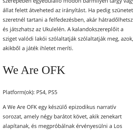
szerepében egyedülálló módon bármilyen tárgy vag
állat felett átveheted az irányítást. Ha pedig szünete
szeretnél tartani a felfedezésben, akár hátradőlhetsz
és játszhatsz az Ukulelén. A kalandokszereplőit a
sziget valódi lakói szólaltatják szólaltatják meg, azok
akikből a játék ihletet meríti.
We Are OFK
Platform(ok): PS4, PS5
A We Are OFK egy készülő epizodikus narratív
sorozat, amely négy barátot követ, akik zenekart
alapítanak, és megpróbálnak érvényesülni a Los