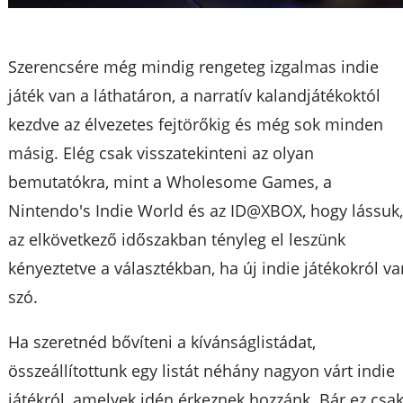
Szerencsére még mindig rengeteg izgalmas indie
játék van a láthatáron, a narratív kalandjátékoktól
kezdve az élvezetes fejtörőkig és még sok minden
másig. Elég csak visszatekinteni az olyan
bemutatókra, mint a Wholesome Games, a
Nintendo's Indie World és az ID@XBOX, hogy lássuk
az elkövetkező időszakban tényleg el leszünk
kényeztetve a választékban, ha új indie játékokról v
szó.
Ha szeretnéd bővíteni a kívánságlistádat,
összeállítottunk egy listát néhány nagyon várt indie
játékról, amelyek idén érkeznek hozzánk. Bár ez csa