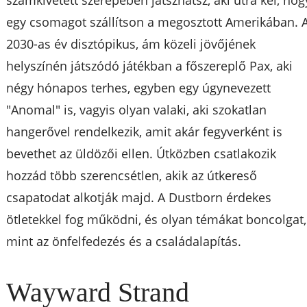
számkivetett szerepében játszhatsz, aki útra kel, hog
egy csomagot szállítson a megosztott Amerikában. 
2030-as év disztópikus, ám közeli jövőjének
helyszínén játszódó játékban a főszereplő Pax, aki
négy hónapos terhes, egyben egy úgynevezett
"Anomal" is, vagyis olyan valaki, aki szokatlan
hangerővel rendelkezik, amit akár fegyverként is
bevethet az üldözői ellen. Útközben csatlakozik
hozzád több szerencsétlen, akik az útkereső
csapatodat alkotják majd. A Dustborn érdekes
ötletekkel fog működni, és olyan témákat boncolgat,
mint az önfelfedezés és a családalapítás.
Wayward Strand