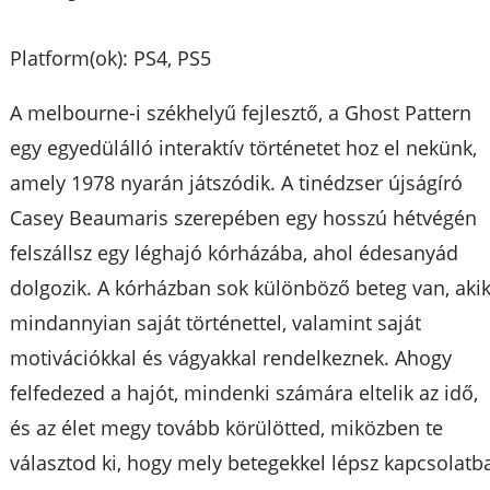
Platform(ok): PS4, PS5
A melbourne-i székhelyű fejlesztő, a Ghost Pattern
egy egyedülálló interaktív történetet hoz el nekünk,
amely 1978 nyarán játszódik. A tinédzser újságíró
Casey Beaumaris szerepében egy hosszú hétvégén
felszállsz egy léghajó kórházába, ahol édesanyád
dolgozik. A kórházban sok különböző beteg van, aki
mindannyian saját történettel, valamint saját
motivációkkal és vágyakkal rendelkeznek. Ahogy
felfedezed a hajót, mindenki számára eltelik az idő,
és az élet megy tovább körülötted, miközben te
választod ki, hogy mely betegekkel lépsz kapcsolatba