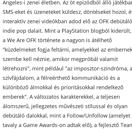
Angeles-i zenei életben. Az öt epizódból álló játékba
SMS-eket és üzeneteket küldesz, döntéseket hozol, é
interaktív zenei videókban adod elő az OFK debütál
indie pop dalait. Mint a PlayStation blogból kiderült,
a We Are OFK története a nagyon is átélhető
"küzdelmeket fogja feltárni, amelyekkel az emberne
szembe kell néznie, amikor megpróbál valamit
létrehozni", mint például "az imposztor-szindróma, 
szívfájdalom, a félreérthető kommunikáció és a
különböző álmokkal és prioritásokkal rendelkező
emberek". A változatos karakterekkel, a teljesen
álomszerű, jellegzetes művészeti stílussal és olyan
debütáló dalokkal, mint a Follow/Unfollow (amelyet
tavaly a Game Awards-on adtak elő), a fejlesztő Tea