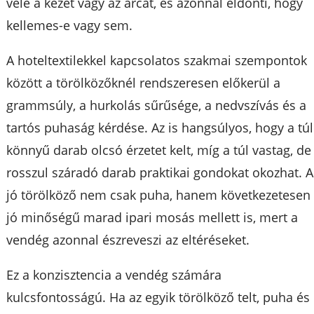
vele a kezét vagy az arcát, és azonnal eldönti, hogy
kellemes-e vagy sem.
A hoteltextilekkel kapcsolatos szakmai szempontok
között a törölközőknél rendszeresen előkerül a
grammsúly, a hurkolás sűrűsége, a nedvszívás és a
tartós puhaság kérdése. Az is hangsúlyos, hogy a túl
könnyű darab olcsó érzetet kelt, míg a túl vastag, de
rosszul száradó darab praktikai gondokat okozhat. A
jó törölköző nem csak puha, hanem következetesen
jó minőségű marad ipari mosás mellett is, mert a
vendég azonnal észreveszi az eltéréseket.
Ez a konzisztencia a vendég számára
kulcsfontosságú. Ha az egyik törölköző telt, puha és