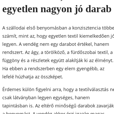
egyetlen nagyon jó darab
A szállodai első benyomásban a konzisztencia többe
számít, mint az, hogy egyetlen textil kiemelkedően j
legyen. A vendég nem egy darabot értékel, hanem
rendszert. Az ágy, a törölköző, a fürdőszobai textil, a
függöny és a részletek együtt alakítják ki az élményt.
Ha ebben a rendszerben egy elem gyengébb, az
lefelé húzhatja az összképet.
Érdemes külön figyelni arra, hogy a textilválasztás n
csak látványban legyen egységes, hanem
tapintásban is. Az eltérő minőségű darabok zavarják
a benyomást. A vendég akkor érzi igazán magas