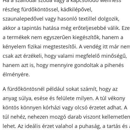
Ha a szállodai szoba vagy a kapcsolódó wellness
részleg fürdőköntössel, kádkilépővel,
szaunalepedővel vagy hasonló textillel dolgozik,
akkor a tapintás hatása még erőteljesebbé válik. Eze
a termékek nem egyszerűen kiegészítők, hanem a
kényelem fizikai megtestesítői. A vendég itt már ne
csak azt érzékeli, hogy valami megfelelő minőségű,
hanem azt is, hogy mennyire gondoltak a pihenés
élményére.
A fürdőköntösnél például sokat számít, hogy az
anyag súlya, esése és felülete milyen. A túl vékony
köntös könnyen kórházi vagy olcsó érzetet adhat. A
túl nehéz, nehezen mozgó darab viszont kellemetle
lehet. Az ideális érzet valahol a puhaság, a tartás és 