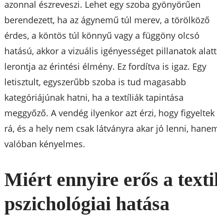
azonnal észreveszi. Lehet egy szoba gyönyörűen
berendezett, ha az ágynemű túl merev, a törölköző
érdes, a köntös túl könnyű vagy a függöny olcsó
hatású, akkor a vizuális igényességet pillanatok alatt
lerontja az érintési élmény. Ez fordítva is igaz. Egy
letisztult, egyszerűbb szoba is tud magasabb
kategóriájúnak hatni, ha a textíliák tapintása
meggyőző. A vendég ilyenkor azt érzi, hogy figyeltek
rá, és a hely nem csak látványra akar jó lenni, hane
valóban kényelmes.
Miért ennyire erős a texti
pszichológiai hatása