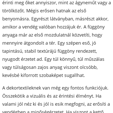
érinti meg őket annyiszor, mint az ágyneműt vagy a
törölközőt. Mégis erősen hatnak az első
benyomásra. Egyrészt látványban, másrészt akkor,
amikor a vendég valóban hozzájuk ér. A függöny
anyaga már az első mozdulatnál közvetíti, hogy
mennyire átgondolt a tér. Egy szépen eső, jó
tapintású, stabil textúrájú függöny rendezett,
nyugodt érzetet ad. Egy túl könnyű, túl műszálas
vagy túlságosan zajos anyag viszont olcsóbb,
kevésbé kiforrott szobaképet sugallhat.
A dekortextileknek van még egy fontos funkciójuk.
Összekötik a vizuális és az érintési élményt. Ha
valami jól néz ki és jól is esik megfogni, az erősíti a
vendégben a minőségérzetet. Ha viszont a kettő