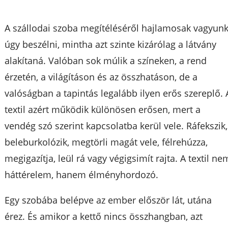
A szállodai szoba megítéléséről hajlamosak vagyun
úgy beszélni, mintha azt szinte kizárólag a látvány
alakítaná. Valóban sok múlik a színeken, a rend
érzetén, a világításon és az összhatáson, de a
valóságban a tapintás legalább ilyen erős szereplő. 
textil azért működik különösen erősen, mert a
vendég szó szerint kapcsolatba kerül vele. Ráfekszik,
beleburkolózik, megtörli magát vele, félrehúzza,
megigazítja, leül rá vagy végigsimít rajta. A textil ne
háttérelem, hanem élményhordozó.
Egy szobába belépve az ember először lát, utána
érez. És amikor a kettő nincs összhangban, azt