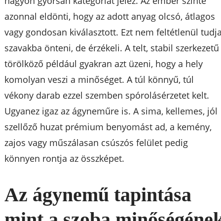
nagyon gyorsan kategóriát jelez. Az ember szinte
azonnal eldönti, hogy az adott anyag olcsó, átlagos
vagy gondosan kiválasztott. Ezt nem feltétlenül tudj
szavakba önteni, de érzékeli. A telt, stabil szerkezetű
törölköző például gyakran azt üzeni, hogy a hely
komolyan veszi a minőséget. A túl könnyű, túl
vékony darab ezzel szemben spórolásérzetet kelt.
Ugyanez igaz az ágyneműre is. A sima, kellemes, jól
szellőző huzat prémium benyomást ad, a kemény,
zajos vagy műszálasan csúszós felület pedig
könnyen rontja az összképet.
Az ágynemű tapintása
mint a szoba minőségéne