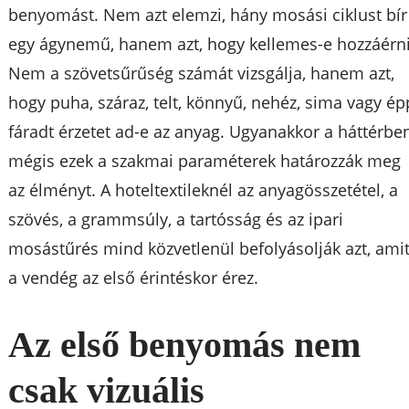
benyomást. Nem azt elemzi, hány mosási ciklust bír
egy ágynemű, hanem azt, hogy kellemes-e hozzáérni
Nem a szövetsűrűség számát vizsgálja, hanem azt,
hogy puha, száraz, telt, könnyű, nehéz, sima vagy ép
fáradt érzetet ad-e az anyag. Ugyanakkor a háttérbe
mégis ezek a szakmai paraméterek határozzák meg
az élményt. A hoteltextileknél az anyagösszetétel, a
szövés, a grammsúly, a tartósság és az ipari
mosástűrés mind közvetlenül befolyásolják azt, ami
a vendég az első érintéskor érez.
Az első benyomás nem
csak vizuális