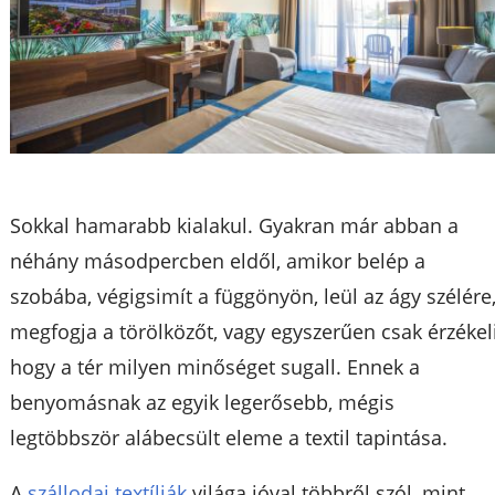
Sokkal hamarabb kialakul. Gyakran már abban a
néhány másodpercben eldől, amikor belép a
szobába, végigsimít a függönyön, leül az ágy szélére
megfogja a törölközőt, vagy egyszerűen csak érzékeli
hogy a tér milyen minőséget sugall. Ennek a
benyomásnak az egyik legerősebb, mégis
legtöbbször alábecsült eleme a textil tapintása.
A
szállodai textíliák
világa jóval többről szól, mint