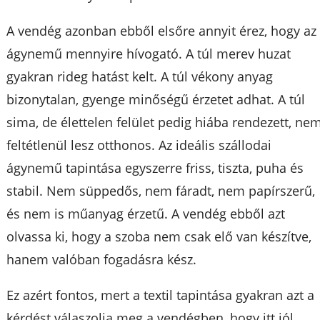
A vendég azonban ebből elsőre annyit érez, hogy az
ágynemű mennyire hívogató. A túl merev huzat
gyakran rideg hatást kelt. A túl vékony anyag
bizonytalan, gyenge minőségű érzetet adhat. A túl
sima, de élettelen felület pedig hiába rendezett, ne
feltétlenül lesz otthonos. Az ideális szállodai
ágynemű tapintása egyszerre friss, tiszta, puha és
stabil. Nem süppedős, nem fáradt, nem papírszerű,
és nem is műanyag érzetű. A vendég ebből azt
olvassa ki, hogy a szoba nem csak elő van készítve,
hanem valóban fogadásra kész.
Ez azért fontos, mert a textil tapintása gyakran azt a
kérdést válaszolja meg a vendégben, hogy itt jól