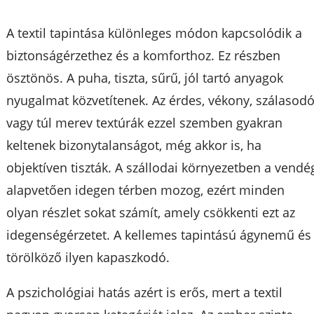
A textil tapintása különleges módon kapcsolódik a
biztonságérzethez és a komforthoz. Ez részben
ösztönös. A puha, tiszta, sűrű, jól tartó anyagok
nyugalmat közvetítenek. Az érdes, vékony, szálasod
vagy túl merev textúrák ezzel szemben gyakran
keltenek bizonytalanságot, még akkor is, ha
objektíven tiszták. A szállodai környezetben a vendé
alapvetően idegen térben mozog, ezért minden
olyan részlet sokat számít, amely csökkenti ezt az
idegenségérzetet. A kellemes tapintású ágynemű és
törölköző ilyen kapaszkodó.
A pszichológiai hatás azért is erős, mert a textil