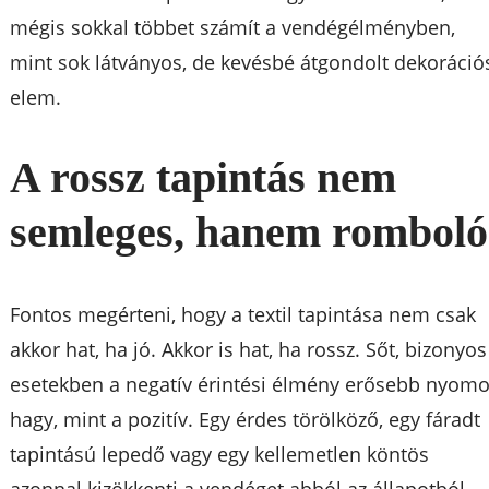
mégis sokkal többet számít a vendégélményben,
mint sok látványos, de kevésbé átgondolt dekoráció
elem.
A rossz tapintás nem
semleges, hanem romboló
Fontos megérteni, hogy a textil tapintása nem csak
akkor hat, ha jó. Akkor is hat, ha rossz. Sőt, bizonyos
esetekben a negatív érintési élmény erősebb nyomo
hagy, mint a pozitív. Egy érdes törölköző, egy fáradt
tapintású lepedő vagy egy kellemetlen köntös
azonnal kizökkenti a vendéget abból az állapotból,