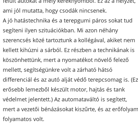
felült autókat a mély keréknyomból. Ez az a helyzet,
ami jól mutatta, hogy csodák nincsenek.
A jó hatástechnika és a terepgumi páros sokat tud
segíteni ilyen szituációkban. Mi azon néhány
szerencsés közé tartoztunk a kollégával, akiket nem
kellett kihúzni a sárból. Ez részben a technikának is
köszönhettünk, mert a nyomatékot növelő felező
mellett, segítségünkre volt a zárható hátsó
differenciál és az autó alját védő terepcsomag is. (E
erősebb lemezből készült motor, hajtás és tank
védelmet jelentett.) Az automataváltó is segített,
mert a vezetői bénázásokat kiszűrte, és az erőfolya
folyamatos volt.