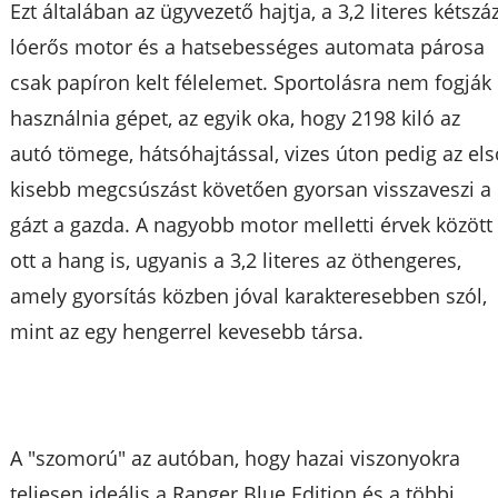
Ezt általában az ügyvezető hajtja, a 3,2 literes kétszá
lóerős motor és a hatsebességes automata párosa
csak papíron kelt félelemet. Sportolásra nem fogják
használnia gépet, az egyik oka, hogy 2198 kiló az
autó tömege, hátsóhajtással, vizes úton pedig az els
kisebb megcsúszást követően gyorsan visszaveszi a
gázt a gazda. A nagyobb motor melletti érvek között
ott a hang is, ugyanis a 3,2 literes az öthengeres,
amely gyorsítás közben jóval karakteresebben szól,
mint az egy hengerrel kevesebb társa.
A "szomorú" az autóban, hogy hazai viszonyokra
teljesen ideális a Ranger Blue Edition és a többi