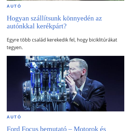
AUTÓ
Hogyan szállítsunk könnyedén az
autónkkal kerékpárt?
Egyre több család kerekedik fel, hogy biciklitúrákat
tegyen.
AUTÓ
Ford Focus bemutató – Motorok és