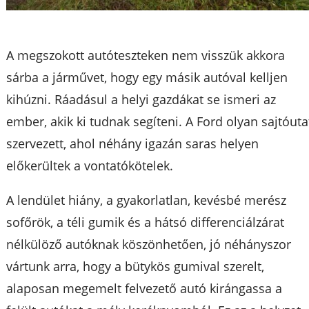
A megszokott autóteszteken nem visszük akkora
sárba a járművet, hogy egy másik autóval kelljen
kihúzni. Ráadásul a helyi gazdákat se ismeri az
ember, akik ki tudnak segíteni. A Ford olyan sajtóuta
szervezett, ahol néhány igazán saras helyen
előkerültek a vontatókötelek.
A lendület hiány, a gyakorlatlan, kevésbé merész
sofőrök, a téli gumik és a hátsó differenciálzárat
nélkülöző autóknak köszönhetően, jó néhányszor
vártunk arra, hogy a bütykös gumival szerelt,
alaposan megemelt felvezető autó kirángassa a