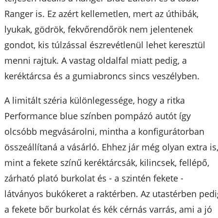
Ranger is. Ez azért kellemetlen, mert az úthibák,
lyukak, gödrök, fekvőrendőrök nem jelentenek
gondot, kis túlzással észrevétlenül lehet keresztül
menni rajtuk. A vastag oldalfal miatt pedig, a
keréktárcsa és a gumiabroncs sincs veszélyben.
A limitált széria különlegessége, hogy a ritka
Performance blue színben pompázó autót így
olcsóbb megvásárolni, mintha a konfigurátorban
összeállítaná a vásárló. Ehhez jár még olyan extra is
mint a fekete színű keréktárcsák, kilincsek, fellépő,
zárható plató burkolat és - a szintén fekete -
látványos bukókeret a raktérben. Az utastérben pedi
a fekete bőr burkolat és kék cérnás varrás, ami a jó