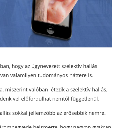
ban, hogy az úgynevezett szelektív hallás
y van valamilyen tudományos háttere is.
, miszerint valóban létezik a szelektív hallás,
denkivel előfordulhat nemtől függetlenül.
 hallás sokkal jellemzőbb az erősebbik nemre.
 háromnegyede beismerte, hogy nagyon gyakran