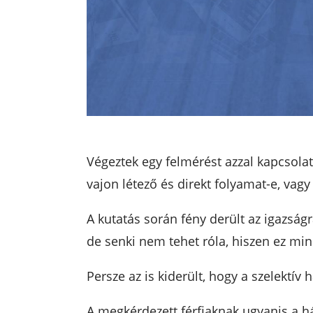
Végeztek egy felmérést azzal kapcsolat
vajon létező és direkt folyamat-e, vag
A kutatás során fény derült az igazságra
de senki nem tehet róla, hiszen ez min
Persze az is kiderült, hogy a szelektív
A megkérdezett férfiaknak ugyanis a