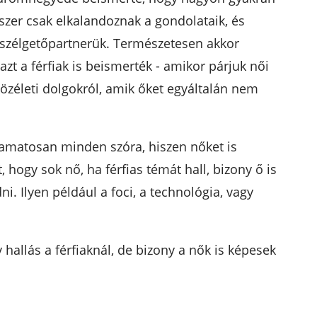
szer csak elkalandoznak a gondolataik, és
eszélgetőpartnerük. Természetesen akkor
zt a férfiak is beismerték - amikor párjuk női
közéleti dolgokról, amik őket egyáltalán nem
yamatosan minden szóra, hiszen nőket is
 hogy sok nő, ha férfias témát hall, bizony ő is
i. Ilyen például a foci, a technológia, vagy
 hallás a férfiaknál, de bizony a nők is képesek