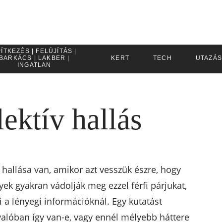
ÍTKEZÉS | FELÚJÍTÁS |
BARKÁCS | LAKBER |
KERT
TECH
UTAZÁS
INGATLAN
lektív hallás
 hallása van, amikor azt vesszük észre, hogy
ek gyakran vádolják meg ezzel férfi párjukat,
i a lényegi információknál. Egy kutatást
valóban így van-e, vagy ennél mélyebb háttere