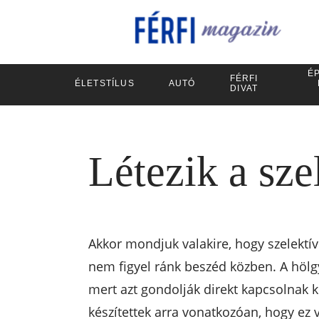
ÉP
FÉRFI
ÉLETSTÍLUS
AUTÓ
DIVAT
Létezik a sze
Akkor mondjuk valakire, hogy szelektív
nem figyel ránk beszéd közben. A hölgy
mert azt gondolják direkt kapcsolnak k
készítettek arra vonatkozóan, hogy ez 