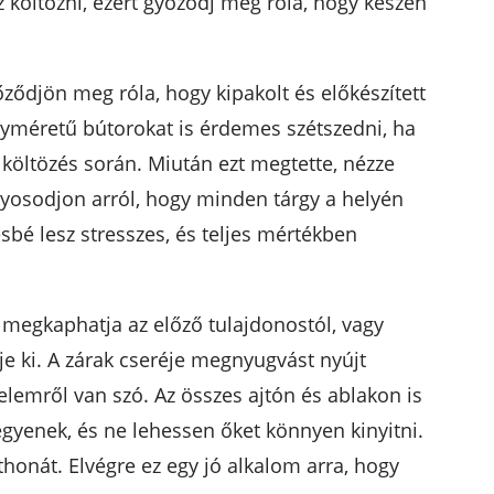
z költözni, ezért győződj meg róla, hogy készen
őződjön meg róla, hogy kipakolt és előkészített
yméretű bútorokat is érdemes szétszedni, ha
a költözés során. Miután ezt megtette, nézze
yosodjon arról, hogy minden tárgy a helyén
ésbé lesz stresszes, és teljes mértékben
t megkaphatja az előző tulajdonostól, vagy
e ki. A zárak cseréje megnyugvást nyújt
lemről van szó. Az összes ajtón és ablakon is
legyenek, és ne lehessen őket könnyen kinyitni.
honát. Elvégre ez egy jó alkalom arra, hogy