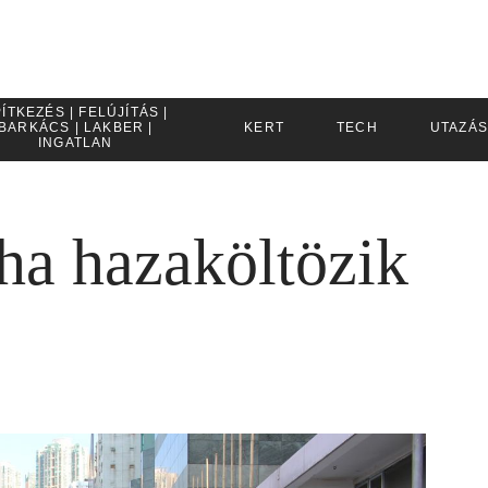
ÍTKEZÉS | FELÚJÍTÁS |
BARKÁCS | LAKBER |
KERT
TECH
UTAZÁS
INGATLAN
 ha hazaköltözik