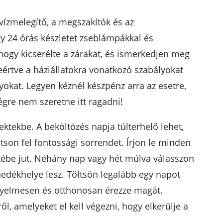
 vízmelegítő, a megszakítók és az
y 24 órás készletet zseblámpákkal és
hogy kicserélte a zárakat, és ismerkedjen meg
leértve a háziállatokra vonatkozó szabályokat
okat. Legyen kéznél készpénz arra az esetre,
égre nem szeretne itt ragadni!
ktekbe. A beköltözés napja túlterhelő lehet,
lítson fel fontossági sorrendet. Írjon le minden
zébe jut. Néhány nap vagy hét múlva válasszon
nedékhelye lesz. Töltsön legalább egy napot
nyelmesen és otthonosan érezze magát.
ől, amelyeket el kell végezni, hogy elkerülje a