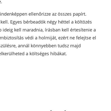
e.
ndenképpen ellenőrizze az összes papírt.
e kell. Egyes bérbeadók négy héttel a költözés
b ideig kell maradnia, írásban kell értesítenie a
biztosítás védi a holmiját, ezért ne felejtse el
észülésre, annál könnyebben tudsz majd
kerülheted a költséges hibákat.