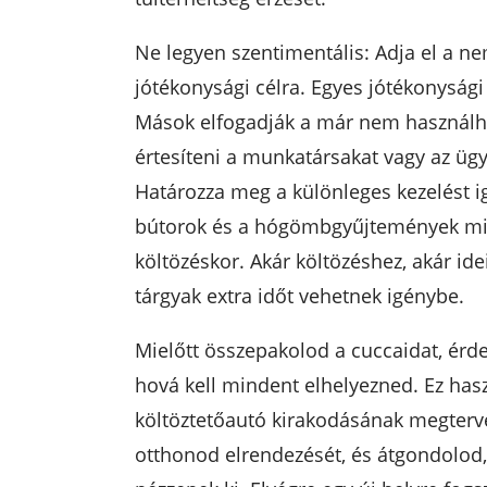
Ne legyen szentimentális: Adja el a n
jótékonysági célra. Egyes jótékonysági
Mások elfogadják a már nem használhat
értesíteni a munkatársakat vagy az ügyf
Határozza meg a különleges kezelést ig
bútorok és a hógömbgyűjtemények min
költözéskor. Akár költözéshez, akár id
tárgyak extra időt vehetnek igénybe.
Mielőtt összepakolod a cuccaidat, érd
hová kell mindent elhelyezned. Ez has
költöztetőautó kirakodásának megterve
otthonod elrendezését, és átgondolod