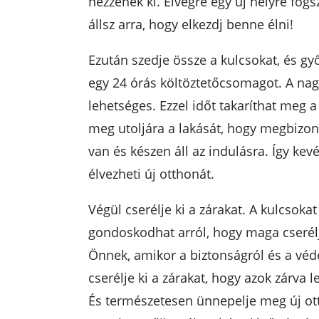
nézzenek ki. Elvégre egy új helyre fogs
állsz arra, hogy elkezdj benne élni!
Ezután szedje össze a kulcsokat, és gy
egy 24 órás költöztetőcsomagot. A nag
lehetséges. Ezzel időt takaríthat meg 
meg utoljára a lakását, hogy megbizon
van és készen áll az indulásra. Így kev
élvezheti új otthonát.
Végül cserélje ki a zárakat. A kulcsoka
gondoskodhat arról, hogy maga cserélj
Önnek, amikor a biztonságról és a véde
cserélje ki a zárakat, hogy azok zárva 
És természetesen ünnepelje meg új ott