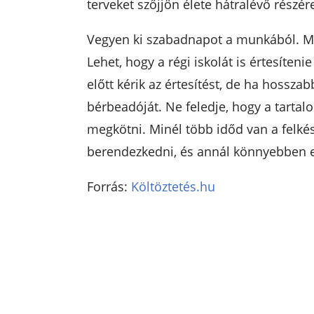
terveket szőjjön élete hátralévő részér
Vegyen ki szabadnapot a munkából. Mi
Lehet, hogy a régi iskolát is értesíteni
előtt kérik az értesítést, de ha hosszab
bérbeadóját. Ne feledje, hogy a tartalom
megkötni. Minél több időd van a felk
berendezkedni, és annál könnyebben el
Forrás:
Költöztetés.hu