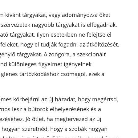
em kívánt tárgyakat, vagy adományozza őket
 szervezetek nagyobb tárgyakat is elfogadnak.
ó tárgyakat. Ilyen esetekben ne felejtse el
eleket, hogy el tudják fogadni az átköltözését.
énylő tárgyakat. A zongora, a szekcionált
d különleges figyelmet igényelnek
eiglenes tartózkodáshoz csomagol, ezek a
emes körbejárni az új házadat, hogy megértsd,
znos lesz a bútorok elhelyezésének és a
zéséhez. Jó ötlet, ha megtervezed az új
, hogyan szeretnéd, hogy a szobák hogyan