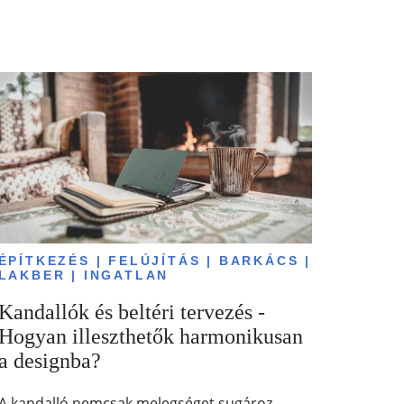
ÉPÍTKEZÉS | FELÚJÍTÁS | BARKÁCS |
LAKBER | INGATLAN
Kandallók és beltéri tervezés -
Hogyan illeszthetők harmonikusan
a designba?
A kandalló nemcsak melegséget sugároz,