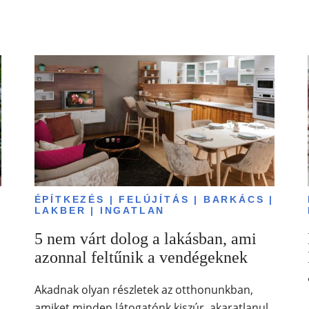
|
ÉPÍTKEZÉS | FELÚJÍTÁS | BARKÁCS |
LAKBER | INGATLAN
5 nem várt dolog a lakásban, ami
azonnal feltűnik a vendégeknek
Akadnak olyan részletek az otthonunkban,
amiket minden látogatónk kiszúr, akaratlanul