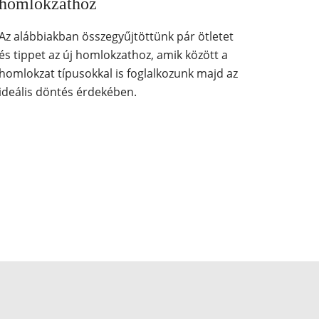
homlokzathoz
Az alábbiakban összegyűjtöttünk pár ötletet
és tippet az új homlokzathoz, amik között a
homlokzat típusokkal is foglalkozunk majd az
ideális döntés érdekében.