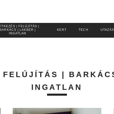
ÍTKEZÉS | FELÚJÍTÁS |
BARKÁCS | LAKBER |
KERT
TECH
UTAZÁS
INGATLAN
 FELÚJÍTÁS | BARKÁC
INGATLAN