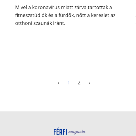
Mivel a koronavírus miatt zárva tartottak a
fitneszstúdiók és a fürdők, nőtt a kereslet az
otthoni szaunák iránt.
‹
1
2
›