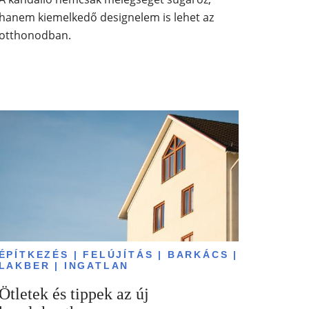
hanem kiemelkedő designelem is lehet az
otthonodban.
ÉPÍTKEZÉS | FELÚJÍTÁS | BARKÁCS |
LAKBER | INGATLAN
Ötletek és tippek az új