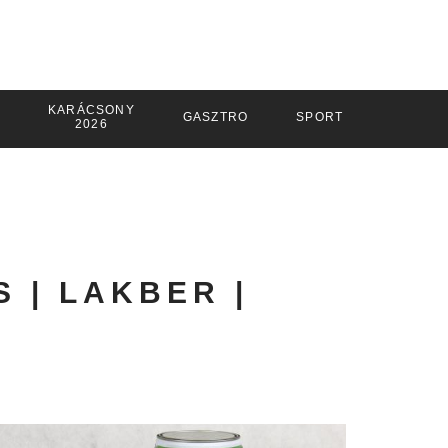
KARÁCSONY
GASZTRO
SPORT
2026
S | LAKBER |