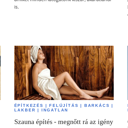
is.
|
ÉPÍTKEZÉS | FELÚJÍTÁS | BARKÁCS |
LAKBER | INGATLAN
Szauna építés - megnőtt rá az igény