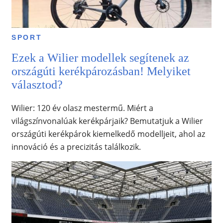
SPORT
Ezek a Wilier modellek segítenek az
országúti kerékpározásban! Melyiket
választod?
Wilier: 120 év olasz mestermű. Miért a
világszínvonalúak kerékpárjaik? Bemutatjuk a Wilier
országúti kerékpárok kiemelkedő modelljeit, ahol az
innováció és a precizitás találkozik.