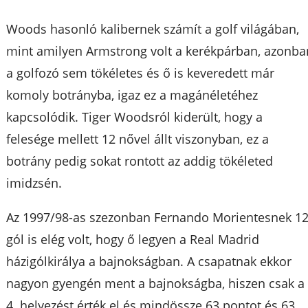
Woods hasonló kalibernek számít a golf világában,
mint amilyen Armstrong volt a kerékpárban, azonba
a golfozó sem tökéletes és ő is keveredett már
komoly botrányba, igaz ez a magánéletéhez
kapcsolódik. Tiger Woodsról kiderült, hogy a
felesége mellett 12 nővel állt viszonyban, ez a
botrány pedig sokat rontott az addig tökéleted
imidzsén.
Az 1997/98-as szezonban Fernando Morientesnek 1
gól is elég volt, hogy ő legyen a Real Madrid
házigólkirálya a bajnokságban. A csapatnak ekkor
nagyon gyengén ment a bajnokságba, hiszen csak a
4. helyezést érték el és mindössze 63 pontot és 63