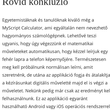
Rövid konklúzió
Egyetemistáknak és tanulóknak kiváló még a
MyScript Calculator, ami egyáltalán nem nevezhető
hagyományos számológépnek. Lehetővé teszi
ugyanis, hogy úgy végezzünk el matematikai
műveleteket automatikusan, hogy kézzel leírjuk egy
fehér lapra a telefon képernyőjére. Természetesen
meg kell próbálnunk normálisan leírni, amit
szeretnénk, de utána az applikáció fogja és átalakítj
a kézírásunkat digitális műveletté majd el is végzi a
műveletet. Nekünk pedig már csak az eredményt kel
felhasználnunk. Ez az applikáció egyaránt
használható Android vagy iOS operációs rendszerre