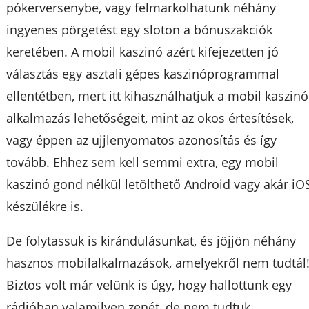
pókerversenybe, vagy felmarkolhatunk néhány
ingyenes pörgetést egy sloton a bónuszakciók
keretében. A mobil kaszinó azért kifejezetten jó
választás egy asztali gépes kaszinóprogrammal
ellentétben, mert itt kihasználhatjuk a mobil kaszinó
alkalmazás lehetőségeit, mint az okos értesítések,
vagy éppen az ujjlenyomatos azonosítás és így
tovább. Ehhez sem kell semmi extra, egy mobil
kaszinó gond nélkül letölthető Android vagy akár iO
készülékre is.
De folytassuk is kirándulásunkat, és jöjjön néhány
hasznos mobilalkalmazások, amelyekről nem tudtál
Biztos volt már velünk is úgy, hogy hallottunk egy
rádióban valamilyen zenét, de nem tudtuk