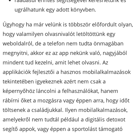
ráadásul érintés segítségével kereshetünk és
ugrálhatunk egy adott könyvben.
Úgyhogy ha már velünk is többször előfordult olyan
hogy valamilyen olvasnivalót letöltöttünk egy
weboldalról, de a telefon nem tudta önmagában
megnyitni, akkor ez az app nekünk való, nagyjából
mindent tud kezelni, amit lehet olvasni. Az
applikációk fejlesztői a hasznos mobilalkalmazások
tekintetében igyekeznek azért nem csak a
képernyőhöz láncolni a felhasználókat, hanem
rábírni őket a mozgásra vagy éppen arra, hogy időt
töltsenek a családjukkal. Ilyen mobilalkalmazások,
amelyekről nem tudtál például a digitális detoxot
segítő appok, vagy éppen a sportolást támogató