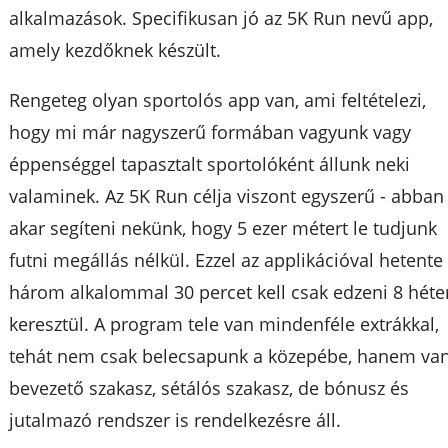
alkalmazások. Specifikusan jó az 5K Run nevű app,
amely kezdőknek készült.
Rengeteg olyan sportolós app van, ami feltételezi,
hogy mi már nagyszerű formában vagyunk vagy
éppenséggel tapasztalt sportolóként állunk neki
valaminek. Az 5K Run célja viszont egyszerű - abban
akar segíteni nekünk, hogy 5 ezer métert le tudjunk
futni megállás nélkül. Ezzel az applikációval hetente
három alkalommal 30 percet kell csak edzeni 8 héte
keresztül. A program tele van mindenféle extrákkal,
tehát nem csak belecsapunk a közepébe, hanem va
bevezető szakasz, sétálós szakasz, de bónusz és
jutalmazó rendszer is rendelkezésre áll.