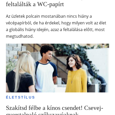
feltalálták a WC-papírt
Az üzletek polcain mostanában nincs hiány a
vécépapírból, de ha érdekel, hogy milyen volt az élet
a globális hiány idején, azaz a feltalálása előtt, most
megtudhatod.
ÉLETSTÍLUS
Szakítsd félbe a kínos csendet! Csevej-
gyorstalpaló szűkszavúaknak